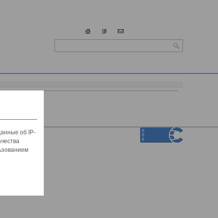
анные об IP-
ачества
льзованием