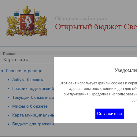
Официальный портал
Открытый бюджет Све
Главная
Карта сайта
Уведомлен
Главная страница
Азбука бюджета
Этот сайт использует файлы cookies и серв
График подготовки бюджета
адресе, местоположении и др.) для о
обслуживания. Продолжая использовать 
Текущий бюджетный процесс
да
Мифы о бюджете
Согласиться
Карта муниципальных финансов
Бюджет для граждан