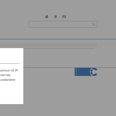
анные об IP-
ачества
льзованием